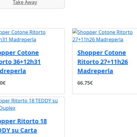
Take Away
opper Cotone
Shopper Cotone
orto 36+12h31
Ritorto 27+11h26
dreperla
Madreperla
30€
66.75€
pper Ritorto 18
DDY su Carta