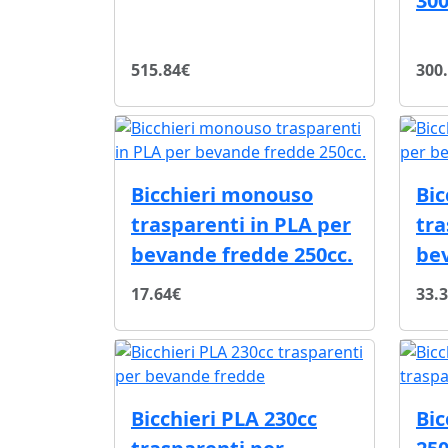
300
515.84€
300
Bicchieri monouso
Bic
trasparenti in PLA per
tra
bevande fredde 250cc.
be
17.64€
33.
Bicchieri PLA 230cc
Bic