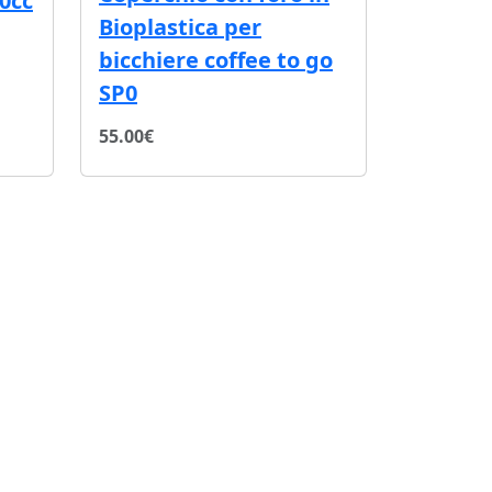
40cc
Bioplastica per
bicchiere coffee to go
SP0
55.00€