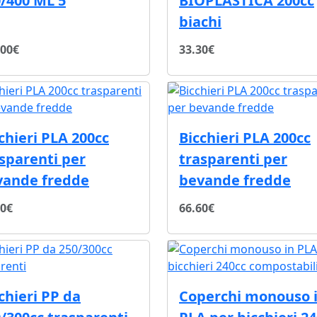
/400 ML 5
BIOPLASTICA 200cc
biachi
.00€
33.30€
chieri PLA 200cc
Bicchieri PLA 200cc
sparenti per
trasparenti per
vande fredde
bevande fredde
30€
66.60€
chieri PP da
Coperchi monouso 