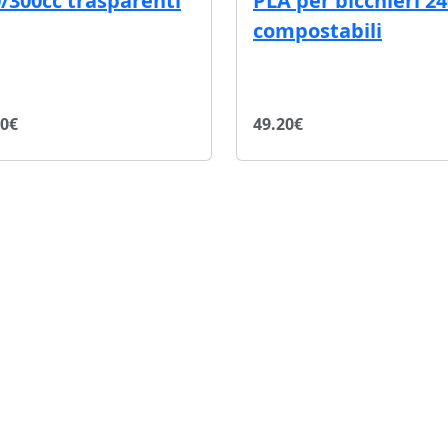
/300cc trasparenti
PLA per bicchieri 2
compostabili
20€
49.20€