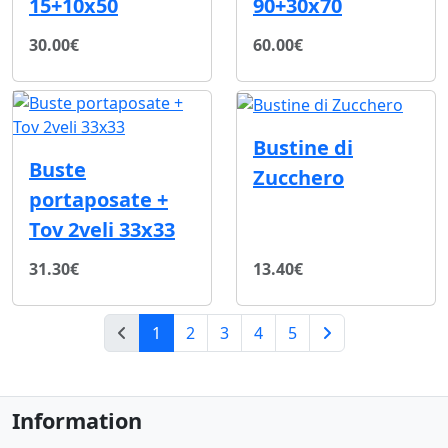
15+10x50
90+30x70
30.00€
60.00€
Bustine di
Buste
Zucchero
portaposate +
Tov 2veli 33x33
31.30€
13.40€
(current)
1
2
3
4
5
Next Page
Information