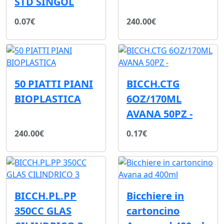
STD SINGOL
0.07€
240.00€
50 PIATTI PIANI
BICCH.CTG
BIOPLASTICA
6OZ/170ML
AVANA 50PZ -
240.00€
0.17€
BICCH.PL.PP
Bicchiere in
350CC GLAS
cartoncino