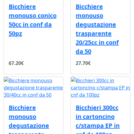
Bicchiere
Bicchiere
monouso conico
monouso
50cc in conf da
degustazione
50pz
trasparente
20/25cc in conf
da 50
67.20€
27.70€
Bicchiere
Bicchieri 300cc
monouso
in cartoncino
degustazione
c/stampa EP in