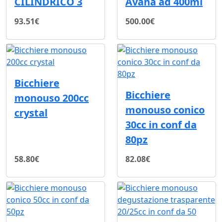
CILINDRICO 3
Avana ad 400ml
93.51€
500.00€
Bicchiere
Bicchiere
monouso 200cc
monouso conico
crystal
30cc in conf da
80pz
58.80€
82.08€