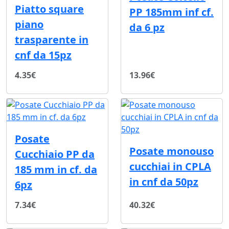
Piatto square
PP 185mm inf cf.
piano
da 6 pz
trasparente in
cnf da 15pz
4.35€
13.96€
Posate
Posate monouso
Cucchiaio PP da
cucchiai in CPLA
185 mm in cf. da
in cnf da 50pz
6pz
7.34€
40.32€