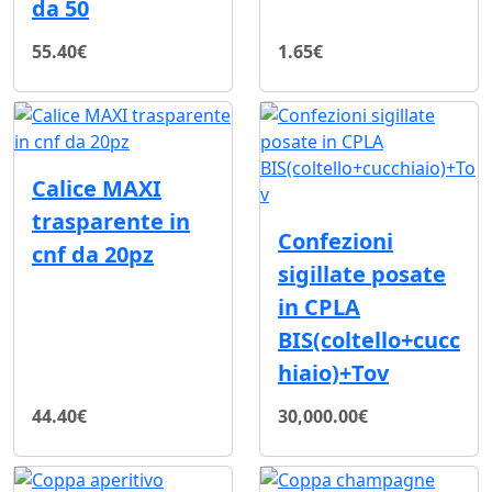
da 50
55.40€
1.65€
Calice MAXI
trasparente in
Confezioni
cnf da 20pz
sigillate posate
in CPLA
BIS(coltello+cucc
hiaio)+Tov
44.40€
30,000.00€