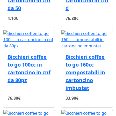
cartoncino in cnf
cartoncino in cnf
da 50
d
4.10€
76.80€
Bicchieri coffee
Bicchieri coffee
to go 100cc in
to go 160cc
cartoncino in cnf
compostabili in
da 80pz
cartoncino
imbustat
76.80€
33.90€