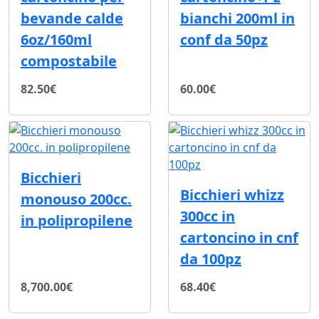
bevande calde
bianchi 200ml in
6oz/160ml
conf da 50pz
compostabile
82.50€
60.00€
Bicchieri
Bicchieri whizz
monouso 200cc.
300cc in
in polipropilene
cartoncino in cnf
da 100pz
8,700.00€
68.40€