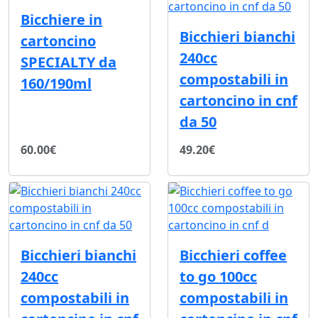
Bicchiere in
Bicchieri bianchi
cartoncino
240cc
SPECIALTY da
compostabili in
160/190ml
cartoncino in cnf
da 50
60.00€
49.20€
Bicchieri bianchi
Bicchieri coffee
240cc
to go 100cc
compostabili in
compostabili in