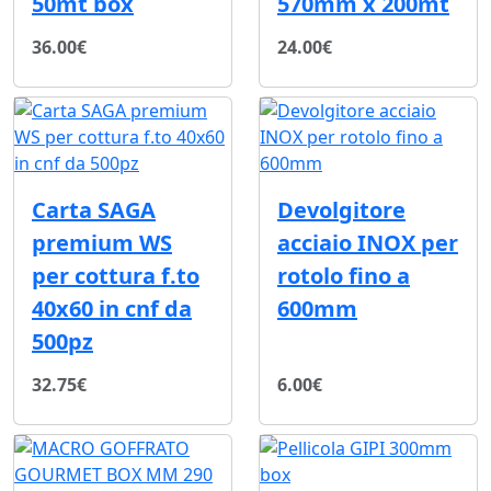
50mt box
570mm x 200mt
36.00€
24.00€
Carta SAGA
Devolgitore
premium WS
acciaio INOX per
per cottura f.to
rotolo fino a
40x60 in cnf da
600mm
500pz
32.75€
6.00€