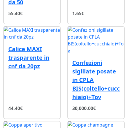
da 50
55.40€
1.65€
Calice MAXI
trasparente in
Confezioni
cnf da 20pz
sigillate posate
in CPLA
BIS(coltello+cucc
hiaio)+Tov
44.40€
30,000.00€