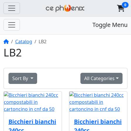
0
Toggle Menu
Home
Catalog
LB2
LB2
Sort By
All Categories
Bicchieri bianchi
Bicchieri bianchi
240cc
240cc