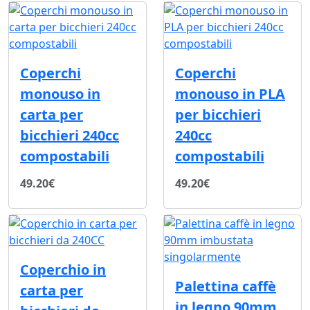
Coperchi
Coperchi
monouso in
monouso in PLA
carta per
per bicchieri
bicchieri 240cc
240cc
compostabili
compostabili
49.20€
49.20€
Coperchio in
Palettina caffè
carta per
in legno 90mm