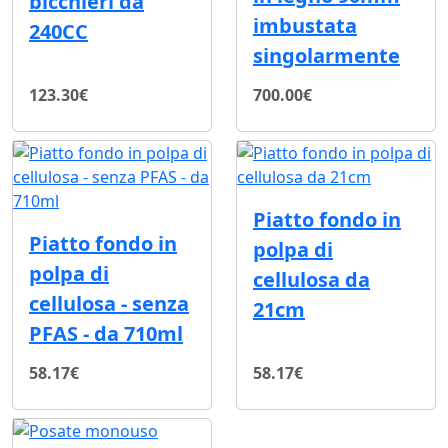
bicchieri da
imbustata
240CC
singolarmente
123.30€
700.00€
Piatto fondo in
Piatto fondo in
polpa di
polpa di
cellulosa da
cellulosa - senza
21cm
PFAS - da 710ml
58.17€
58.17€