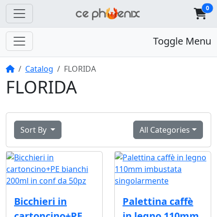
0
Toggle Menu
Home
Catalog
FLORIDA
FLORIDA
Sort By
All Categories
Bicchieri in
Palettina caffè
cartoncino+PE
in legno 110mm