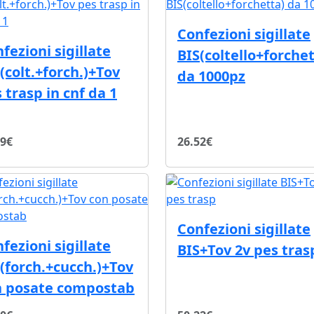
Confezioni sigillate
fezioni sigillate
BIS(coltello+forchet
(colt.+forch.)+Tov
da 1000pz
 trasp in cnf da 1
39€
26.52€
Confezioni sigillate
fezioni sigillate
BIS+Tov 2v pes tras
(forch.+cucch.)+Tov
n posate compostab