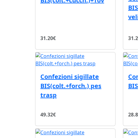
BIS(colt.+cucch.)+Tov
BIS
vel
31.20€
31.
Confezioni sigillate
Con
BIS(colt.+forch.) pes
BIS
trasp
49.32€
28.