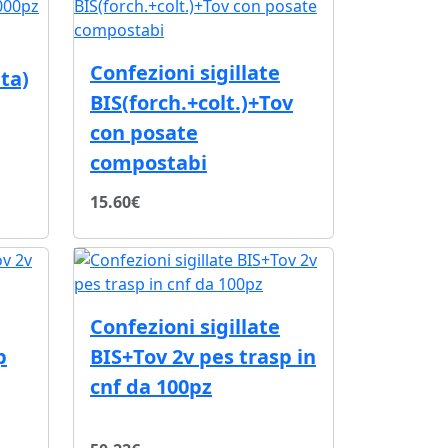
Confezioni sigillate
ta)
BIS(forch.+colt.)+Tov
con posate
compostabi
15.60€
Confezioni sigillate
p
BIS+Tov 2v pes trasp in
cnf da 100pz