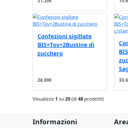
31.20€
15.
Confezioni sigillate
Con
BIS+Tov+2Bustine di
BIS
zucchero
zu
Sag
24.00€
33.
Visualizzo
1
su
20
(di
48
prodotti)
Informazioni
Area