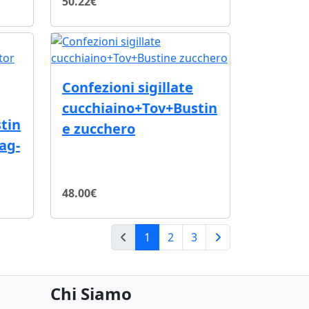
50.22€
Confezioni sigillate
cucchiaino+Tov+Bustin
tin
e zucchero
ag-
48.00€
(current)
1
2
3
Pagina successina
Chi Siamo