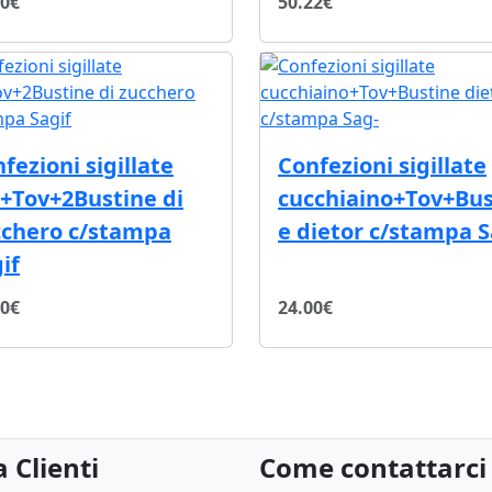
60€
50.22€
fezioni sigillate
Confezioni sigillate
+Tov+2Bustine di
cucchiaino+Tov+Bus
cchero c/stampa
e dietor c/stampa S
if
60€
24.00€
 Clienti
Come contattarci