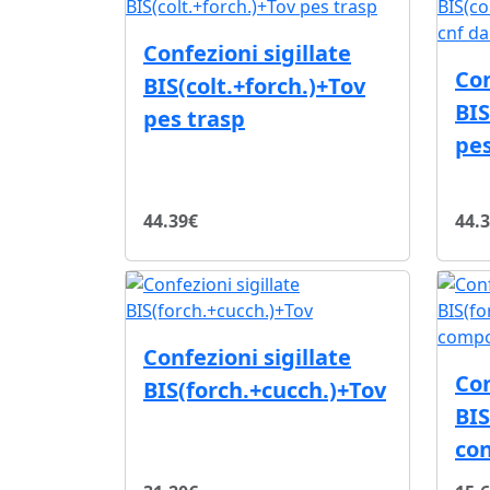
Confezioni sigillate
Con
BIS(colt.+forch.)+Tov
BIS
pes trasp
pes
44.39€
44.
Confezioni sigillate
Con
BIS(forch.+cucch.)+Tov
BIS
co