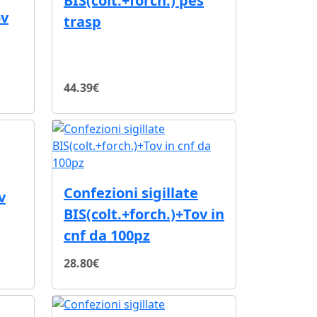
BIS(colt.+forch.) pes
ov
trasp
44.39€
Confezioni sigillate
v
BIS(colt.+forch.)+Tov in
cnf da 100pz
28.80€