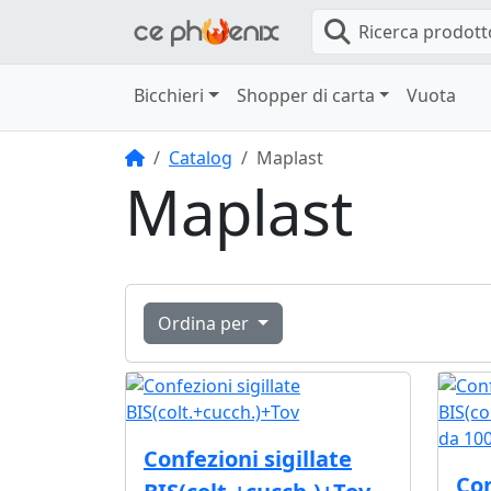
Ricerca prodott
Bicchieri
Shopper di carta
Vuota
Home
Catalog
Maplast
Maplast
Ordina per
Confezioni sigillate
Con