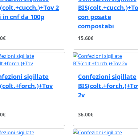
(colt.+cucch.)+Tov 2
BIS(colt.+cucch.)+T
i in cnf da 100p
con posate
compostabi
20€
15.60€
fezioni sigillate
Confezioni sigillate
(colt.+forch.)+Tov
BIS(colt.+forch.)+To
2v
80€
36.00€