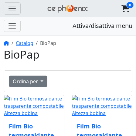
0
Attiva/disattiva menu
Home
Catalog
BioPap
BioPap
Ordina per
Film Bio
Film Bio
termosaldante
termosaldante