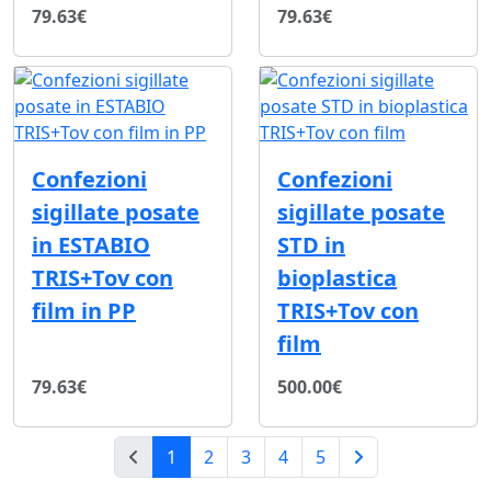
79.63€
79.63€
Confezioni
Confezioni
sigillate posate
sigillate posate
in ESTABIO
STD in
TRIS+Tov con
bioplastica
film in PP
TRIS+Tov con
film
79.63€
500.00€
(current)
1
2
3
4
5
Pagina successina