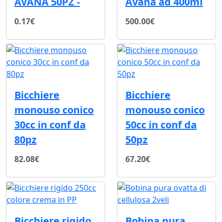
AVANA 50PZ -
Avana ad 400ml
0.17€
500.00€
Bicchiere
Bicchiere
monouso conico
monouso conico
30cc in conf da
50cc in conf da
80pz
50pz
82.08€
67.20€
Bicchiere rigido
Bobina pura