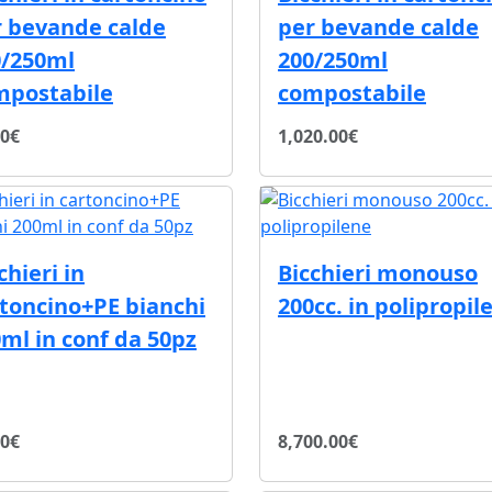
r bevande calde
per bevande calde
0/250ml
200/250ml
mpostabile
compostabile
20€
1,020.00€
chieri in
Bicchieri monouso
toncino+PE bianchi
200cc. in polipropil
ml in conf da 50pz
00€
8,700.00€