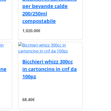
per bevande calde
200/250ml
compostabile
1,020.00€
Bicchieri whizz 300cc
ene
in cartoncino in cnf da
100pz
68.40€