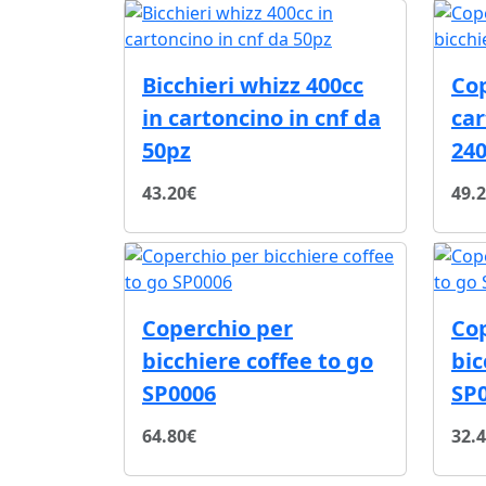
Bicchieri whizz 400cc
Co
in cartoncino in cnf da
car
50pz
240
43.20€
49.
Coperchio per
Co
bicchiere coffee to go
bic
SP0006
SP
64.80€
32.