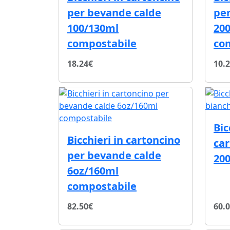
per bevande calde
pe
100/130ml
20
compostabile
co
18.24€
10.
Bic
Bicchieri in cartoncino
car
per bevande calde
200
6oz/160ml
compostabile
82.50€
60.