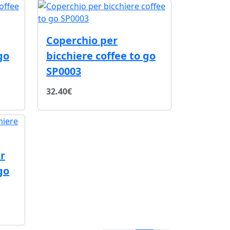
Coperchio per
go
bicchiere coffee to go
SP0003
32.40€
r
go