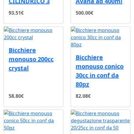
CILINDRICO 3
Avana ad 400ml
93.51€
500.00€
Bicchiere
Bicchiere
monouso 200cc
monouso conico
crystal
30cc in conf da
80pz
58.80€
82.08€