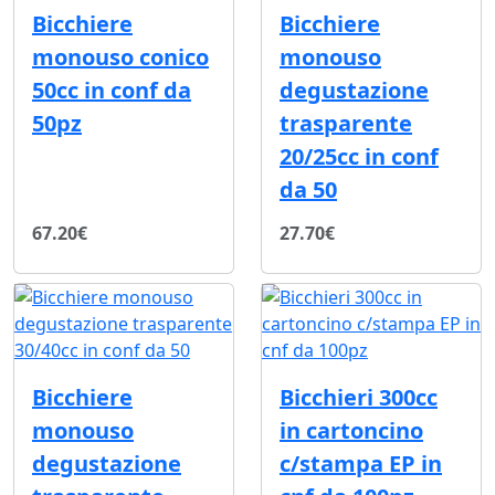
Bicchiere
Bicchiere
monouso conico
monouso
50cc in conf da
degustazione
50pz
trasparente
20/25cc in conf
da 50
67.20€
27.70€
Bicchiere
Bicchieri 300cc
monouso
in cartoncino
degustazione
c/stampa EP in