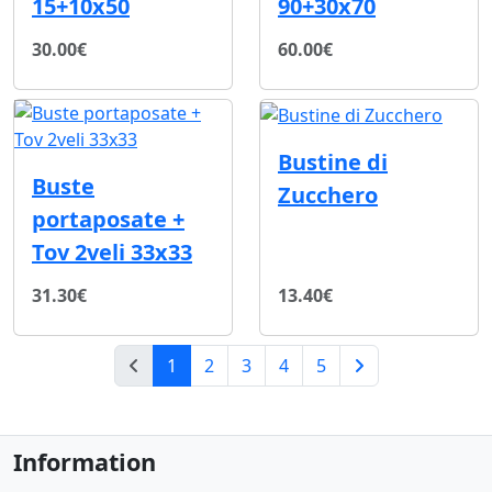
15+10x50
90+30x70
30.00€
60.00€
Bustine di
Buste
Zucchero
portaposate +
Tov 2veli 33x33
31.30€
13.40€
(current)
1
2
3
4
5
Next Page
Information