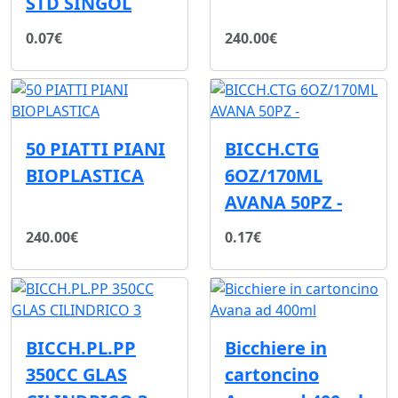
STD SINGOL
0.07€
240.00€
50 PIATTI PIANI
BICCH.CTG
BIOPLASTICA
6OZ/170ML
AVANA 50PZ -
240.00€
0.17€
BICCH.PL.PP
Bicchiere in
350CC GLAS
cartoncino